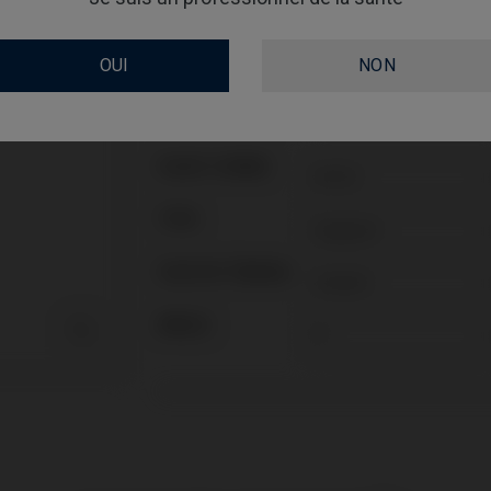
Vis non incluse : doit être commandée séparém
Vis non incluse : doit être commandée séparém
Vis incluse: IPD/AA-TR-50
Vis incluse: IPD/AA-TR-50
OUI
NON
Vis incluse: IPD/AA-TR-50
Vis incluse: IPD/AA-TR-50
PLATE-FORME
TYPE
FLUX DE TRAVAIL
ANGLE
