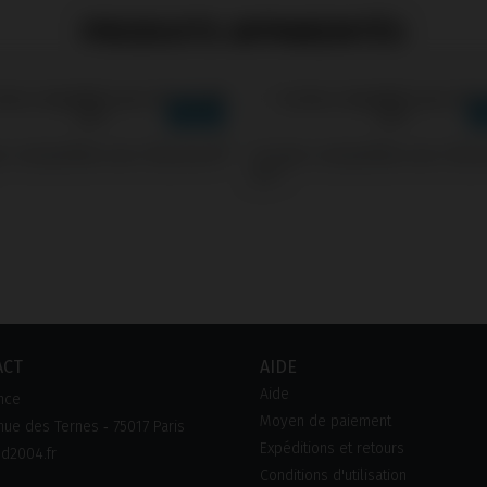
PRODUITS APPARENTÉS
s compatible avec Klockner®
Screws compatible avec Klo
KL™
ACT
AIDE
Aide
nce
Moyen de paiement
ue des Ternes ‑ 75017 Paris
Expéditions et retours
d2004.fr
Conditions d'utilisation