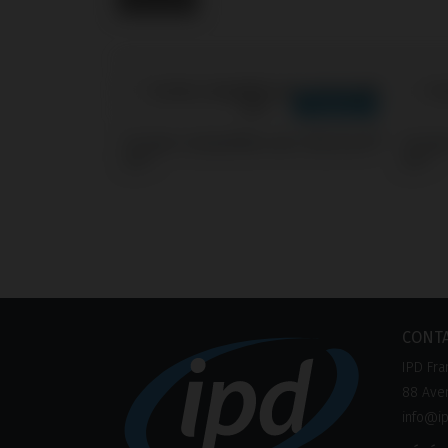
Screws compatible avec Klockner®
Screw
KL™
KL™
CONT
IPD Fra
88 Aven
info@ip