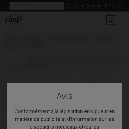
FR
EN
Log In / Sign In
Toggle
☰
navigat
Accueil
Marques
Sweden & Martina®
Outlink®
Pilier de Cicatrisation
                      Pilier de Cicatrisation compatible avec Sweden 
& Martina® Outlink®

PILIER DE CICATRISATION COMPATIBLE
AVEC SWEDEN & MARTINA® OUTLINK®
Avis
Référence: IPD/AA-DR-02
Conformément à la législation en vigueur en
matière de publicité et d'information sur les
PLATE-FORME
dispositifs médicaux et/ou les