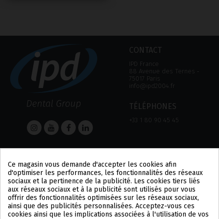
CONTACT
IPD France
88 Avenue des Ternes ‑
75017 Paris
info@ipd2004.fr
TÉLÉPHONES
+33 1 80 90 45 45
AIDE
Informations
Ce magasin vous demande d'accepter les cookies afin
AIDE
MENTION LÉGALE
d'optimiser les performances, les fonctionnalités des réseaux
MOYEN DE PAIEMENT
POLITIQUE DE
sociaux et la pertinence de la publicité. Les cookies tiers liés
EXPÉDITIONS ET
CONFIDENTIALITÉ
aux réseaux sociaux et à la publicité sont utilisés pour vous
RETOURS
POLITIQUE DES COOKIES
offrir des fonctionnalités optimisées sur les réseaux sociaux,
CONDITIONS
US
ainsi que des publicités personnalisées. Acceptez-vous ces
D'UTILISATION
PL
cookies ainsi que les implications associées à l'utilisation de vos