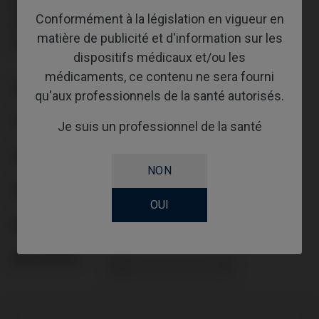
N’inclut ni vis ni guides de coupe : doivent être commandés
Conformément à la législation en vigueur en
séparément.
Vis incluse. Les guides de coupe doivent être commandés
matière de publicité et d'information sur les
séparément.
dispositifs médicaux et/ou les
médicaments, ce contenu ne sera fourni
PLATE-FORME
qu'aux professionnels de la santé autorisés.
TYPE
Je suis un professionnel de la santé
FLUX DE TRAVAIL
NON
GINGIVALHEIGHT
OUI
ABUTMENTHEIGHT
REVÊTEMENT