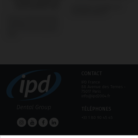
Scanbodies compatible avec
Dentsply® Ankylos®
Custom Ti-Base Accessories
compatible avec IPD Tools &
Extras IPD Custom Système
Tools
CONTACT
IPD France
88 Avenue des Ternes ‑
75017 Paris
info@ipd2004.fr
TÉLÉPHONES
+33 1 80 90 45 45